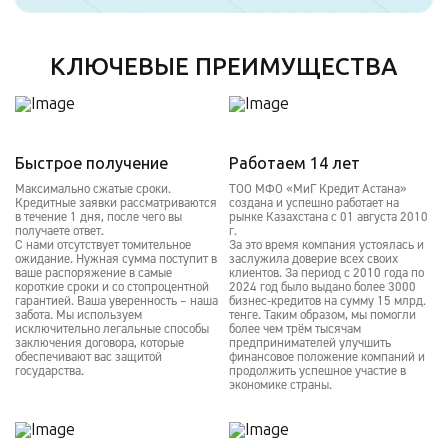
КЛЮЧЕВЫЕ ПРЕИМУЩЕСТВА
Быстрое получение
Работаем 14 лет
Максимально сжатые сроки.
ТОО МФО «МиГ Кредит Астана»
Кредитные заявки рассматриваются
создана и успешно работает на
в течение 1 дня, после чего вы
рынке Казахстана с 01 августа 2010
получаете ответ.
г.
С нами отсутствует томительное
За это время компания устоялась и
ожидание. Нужная сумма поступит в
заслужила доверие всех своих
ваше распоряжение в самые
клиентов. За период с 2010 года по
короткие сроки и со стопроцентной
2024 год было выдано более 3000
гарантией. Ваша уверенность – наша
бизнес-кредитов на сумму 15 млрд.
забота. Мы используем
тенге. Таким образом, мы помогли
исключительно легальные способы
более чем трём тысячам
заключения договора, которые
предпринимателей улучшить
обеспечивают вас защитой
финансовое положение компаний и
государства.
продолжить успешное участие в
экономике страны.